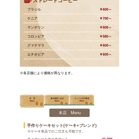
ストレートコーヒー
ブラジル
￥600～
ケニア
￥700～
マンデリン
￥600～
コロンビア
￥580～
グァテマラ
￥600～
エチオピア
￥600～
※各店舗により価格が異なります。
本
店
炭火焙煎こおば
ナッツ上大川前店
Menu
Menu
Menu
本店
Menu
手作りケーキセット(ケーキ+ブレンド)
※ケーキ単品でのご注文も可能です。