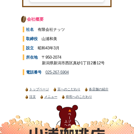
会社概要
社名
有限会社ナッツ
取締役
山浦和美
設立
昭和43年3月
所在地
〒950-2074
新潟県新潟市西区真砂1丁目2番12号
電話番号
025-267-5904
トップページ
豆へのこだわり
各店舗の紹介
注文
メニュー
焙煎へのこだわり