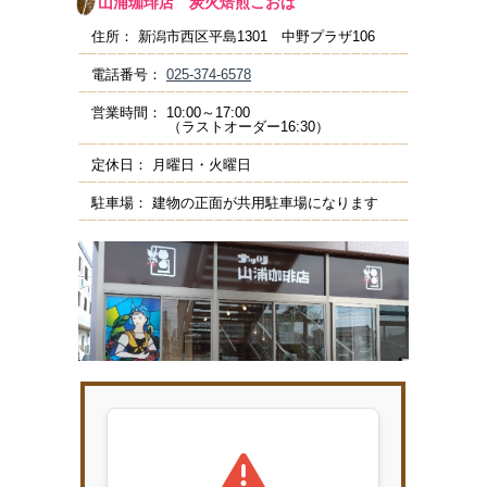
山浦珈琲店
炭火焙煎こおば
住所：
新潟市西区平島1301 中野プラザ106
電話番号：
025-374-6578
営業時間：
10:00～17:00
（ラストオーダー16:30）
定休日：
月曜日・火曜日
駐車場：
建物の正面が共用駐車場になります